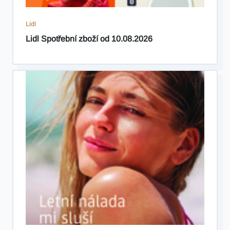
Lidl
Lidl Spotřební zboží od 10.08.2026