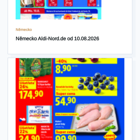
Německo
Německo Aldi-Nord.de od 10.08.2026