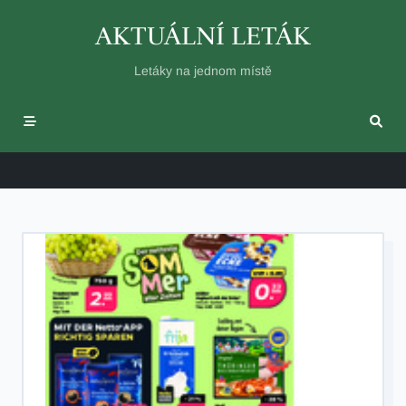
Skip
to
AKTUÁLNÍ LETÁK
content
Letáky na jednom místě