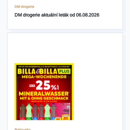
DM drogerie
DM drogerie aktuální leták od 06.08.2026
Rakousko