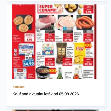
Kaufland
Kaufland aktuální leták od 05.08.2026