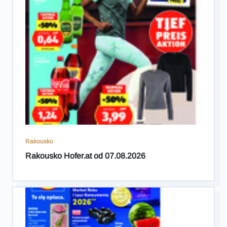
Rakousko
Rakousko Hofer.at od 07.08.2026